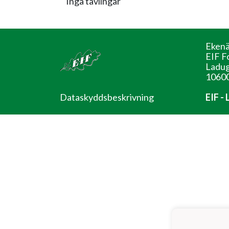
Inga tävlingar
Ekenä
EIF F
Ladug
10600
Dataskyddsbeskrivning
EIF -