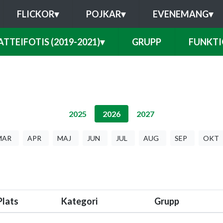
FLICKOR
▾
POJKAR
▾
EVENEMANG
▾
TTEIFOTIS (2019-2021)
▾
GRUPP
FUNKTI
2025
2026
2027
MAR
APR
MAJ
JUN
JUL
AUG
SEP
OKT
Plats
Kategori
Grupp