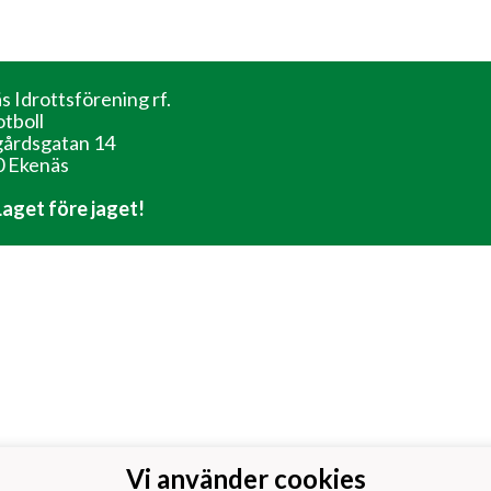
s Idrottsförening rf.
otboll
årdsgatan 14
 Ekenäs
 Laget före jaget!
Vi använder cookies