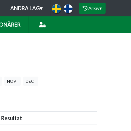
ANDRA LAG
▾
Arkiv
▾
ONÄRER
NOV
DEC
Resultat