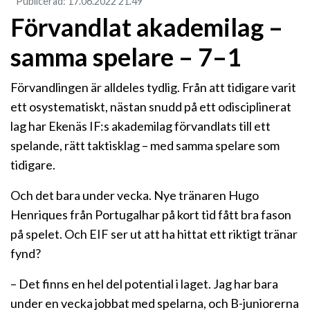
Publicerad
:
17.06.2022
21.49
Förvandlat akademilag –
samma spelare – 7–1
Förvandlingen är alldeles tydlig. Från att tidigare varit
ett osystematiskt, nästan snudd på ett odisciplinerat
lag har Ekenäs IF:s akademilag förvandlats till ett
spelande, rätt taktisklag – med samma spelare som
tidigare.
Och det bara under vecka. Nye tränaren Hugo
Henriques från Portugalhar på kort tid fått bra fason
på spelet. Och EIF ser ut att ha hittat ett riktigt tränar
fynd?
– Det finns en hel del potential i laget. Jag har bara
under en vecka jobbat med spelarna, och B-juniorerna