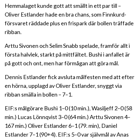
Hemmalaget kunde gott att smällt in ett par till –
Oliver Estlander hade en bra chans, som Finnkurd-
försvaret räddade plus en frispark där bollen träffade
ribban.
Arttu Sivonen och Selim Snabb spelade, framför allt i
första halvlek, starkt på mittfältet. Bushi i anfallet är
på gott och ont, men har förmågan att göra mål.
Dennis Estlander fick avsluta målfesten med att efter
en hörna, upplagd av Oliver Estlander, snyggt via
ribban smälla in bollen – 7–1.
EIF:s målgörare Bushi 1–0 (10 min.), Wasiljeff 2–0 (58
min.) Lucas Lönnqvist 3–0 (64 min.) Arttu Sivonen 4–
167 min.) Oliver Estlander 6–1 (79. min), Daniel
Estlander 7–1 (90+4). EIF:s 5–0 var självmål av Anas