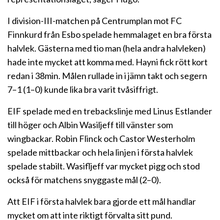
I division-III-matchen på Centrumplan mot FC
Finnkurd från Esbo spelade hemmalaget en bra första
halvlek. Gästerna med tio man (hela andra halvleken)
hade inte mycket att komma med. Hayni fick rött kort
redan i 38min. Målen rullade in i jämn takt och segern
7–1 (1–0) kunde lika bra varit tvåsiffrigt.
EIF spelade med en trebackslinje med Linus Estlander
till höger och Albin Wasiljeff till vänster som
wingbackar. Robin Flinck och Castor Westerholm
spelade mittbackar och hela linjen i första halvlek
spelade stabilt. Wasifljeff var mycket pigg och stod
också för matchens snyggaste mål (2–0).
Att EIF i första halvlek bara gjorde ett mål handlar
mycket om att inte riktigt förvalta sitt pund.