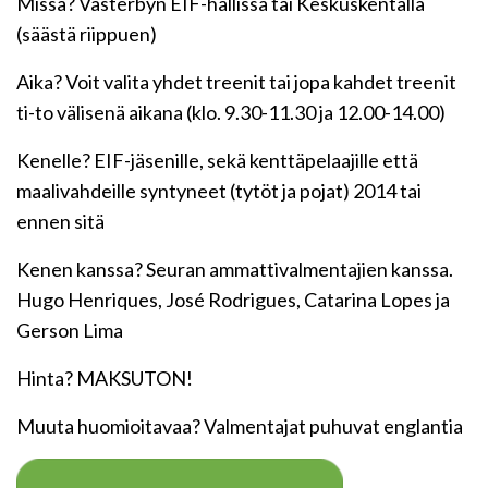
Missä? Västerbyn EIF-hallissa tai Keskuskentällä
(säästä riippuen)
Aika? Voit valita yhdet treenit tai jopa kahdet treenit
ti-to välisenä aikana (klo. 9.30-11.30 ja 12.00-14.00)
Kenelle? EIF-jäsenille, sekä kenttäpelaajille että
maalivahdeille syntyneet (tytöt ja pojat) 2014 tai
ennen sitä
Kenen kanssa? Seuran ammattivalmentajien kanssa.
Hugo Henriques, José Rodrigues, Catarina Lopes ja
Gerson Lima
Hinta? MAKSUTON!
Muuta huomioitavaa? Valmentajat puhuvat englantia