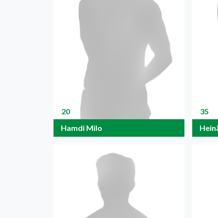
20
35
Hamdi Milo
Hein