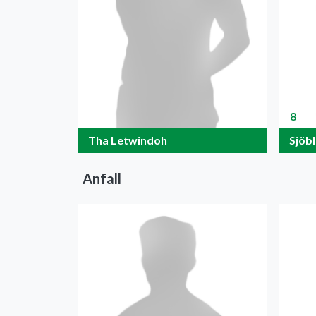
8
Tha Letwindoh
Sjöb
Anfall