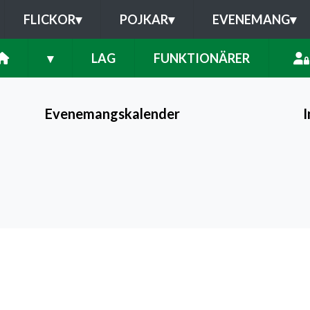
FLICKOR
▾
POJKAR
▾
EVENEMANG
▾
▾
LAG
FUNKTIONÄRER
Evenemangskalender