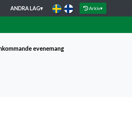
ANDRA LAG
▾
Arkiv
▾
Inkommande evenemang