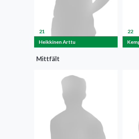
21
22
Heikkinen Arttu
Kemp
Mittfält