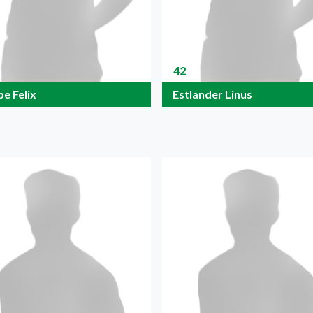
42
e Felix
Estlander Linus