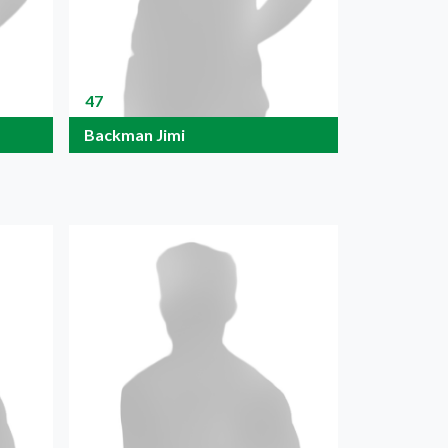
47
Backman Jimi