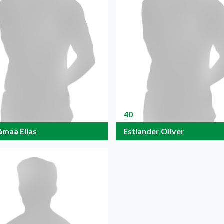
40
ämaa Elias
Estlander Oliver