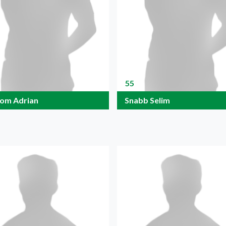
55
lom Adrian
Snabb Selim