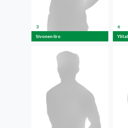
3
6
Sivonen Iiro
Ylita