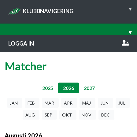
▾
KLUBBNAVIGERING
▾
LOGGA IN
Matcher
2025
2026
2027
JAN
FEB
MAR
APR
MAJ
JUN
JUL
AUG
SEP
OKT
NOV
DEC
Augusti
2026