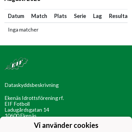
Datum
Match
Plats
Serie
Lag
Resultat
Inga matcher
Dataskyddsbeskrivning
Ekenäs Idrottsförening rf.
EIF Fotboll
Ladugårdsgatan 14
10600 Ekenäs
Vi använder cookies
EIF - Laget före jaget!