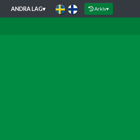
ANDRA LAG
▾
Arkiv
▾