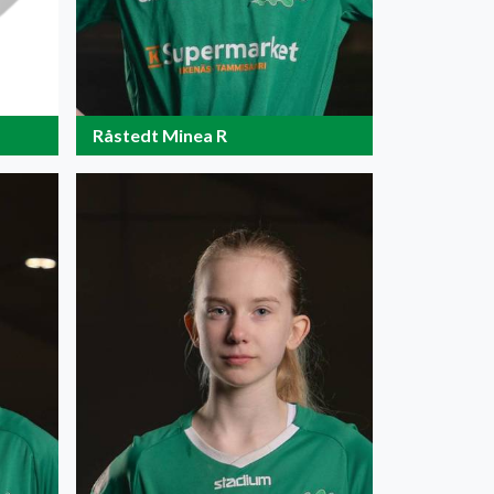
Råstedt Minea R