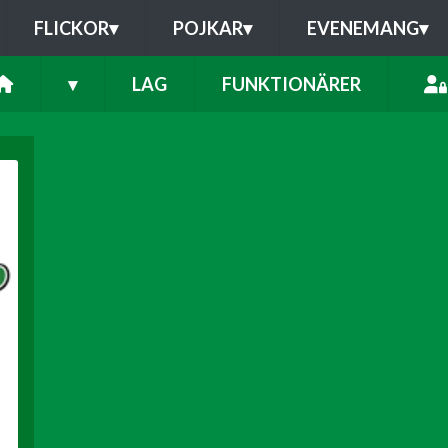
FLICKOR
▾
POJKAR
▾
EVENEMANG
▾
▾
LAG
FUNKTIONÄRER