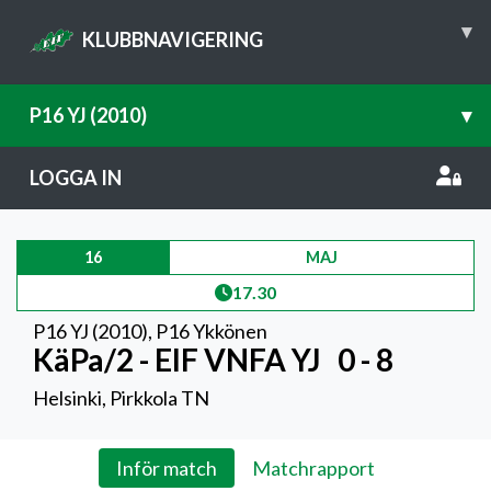
▾
KLUBBNAVIGERING
P16 YJ (2010)
▾
LOGGA IN
16
MAJ
17.30
P16 YJ (2010)
,
P16 Ykkönen
KäPa/2 - EIF VNFA YJ
0 - 8
Helsinki, Pirkkola TN
Inför match
Matchrapport