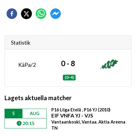
Statistik
0 - 8
KäPa/2
(0-4)
Lagets aktuella matcher
P16 Liiga Etelä , P16 YJ (2010)
5
AUG
EIF VNFA YJ - VJS
Vantaankoski, Vantaa. Aktia Areena
20:15
TN