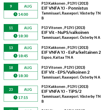
P13 Kakkonen , P13YJ (2013)
9
AUG
EIF VNFA YJ - Ponnistus
Tammisaari, Raasepori. Västerby TN
14:00
B
P13 Vitonen , P13YJ (2013)
11
AUG
EIF Vit - NuPS/valkoinen
18:30
Tammisaari, Raasepori. Österby N A
P13 Kakkonen , P13YJ (2013)
13
AUG
EIF VNFA YJ - EsPa/keltainen 2
18:45
Espoo, Kaitaa TN A
P13 Vitonen , P13YJ (2013)
18
AUG
EIF Vit - EPS/Valkoinen 2
18:30
Tammisaari, Raasepori. Österby N A
P13 Kakkonen , P13YJ (2013)
23
AUG
EIF VNFA YJ - TiPS/2
Tammisaari, Raasepori. Västerby TN
17:15
B