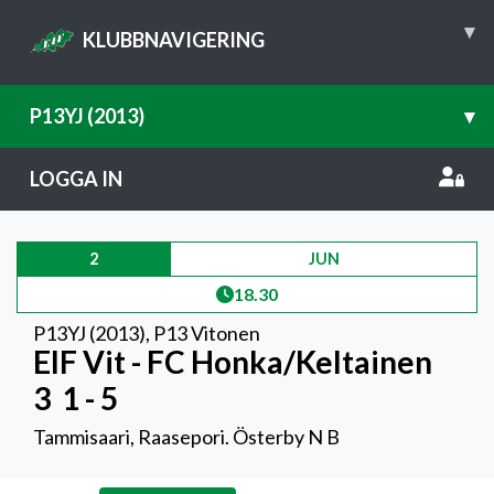
▾
KLUBBNAVIGERING
P13YJ (2013)
▾
LOGGA IN
2
JUN
18.30
P13YJ (2013)
,
P13 Vitonen
EIF Vit - FC Honka/Keltainen
3
1 - 5
Tammisaari, Raasepori. Österby N B