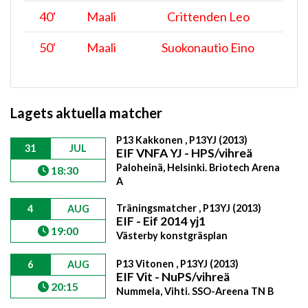
40
'
Maali
Crittenden Leo
50
'
Maali
Suokonautio Eino
Lagets aktuella matcher
P13 Kakkonen , P13YJ (2013)
31
JUL
EIF VNFA YJ - HPS/vihreä
Paloheinä, Helsinki. Briotech Arena
18:30
A
Träningsmatcher , P13YJ (2013)
4
AUG
EIF - Eif 2014 yj1
19:00
Västerby konstgräsplan
P13 Vitonen , P13YJ (2013)
6
AUG
EIF Vit - NuPS/vihreä
20:15
Nummela, Vihti. SSO-Areena TN B