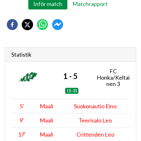
Inför match
Matchrapport
Statistik
FC
1 - 5
Honka/Keltai
nen 3
(1-3)
5
'
Maali
Suokonautio Eino
9
'
Maali
Teerisalo Leo
17
'
Maali
Crittenden Leo