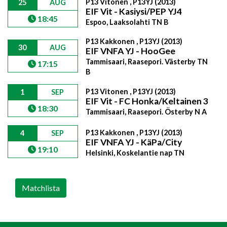
P13 Vitonen , P13YJ (2013)
25
AUG
EIF Vit - Kasiysi/PEP YJ4
18:45
Espoo, Laaksolahti TN B
P13 Kakkonen , P13YJ (2013)
30
AUG
EIF VNFA YJ - HooGee
Tammisaari, Raasepori. Västerby TN
17:15
B
P13 Vitonen , P13YJ (2013)
1
SEP
EIF Vit - FC Honka/Keltainen 3
18:30
Tammisaari, Raasepori. Österby N A
P13 Kakkonen , P13YJ (2013)
4
SEP
EIF VNFA YJ - KäPa/City
19:10
Helsinki, Koskelantie nap TN
Matchlista