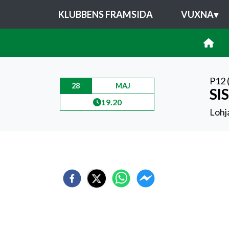
KLUBBENS FRAMSIDA
VUXNA
▾
P12 
28
MAJ
SIS
19.20
Lohj