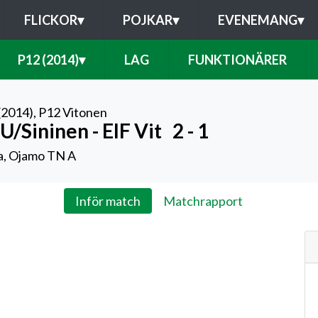
FLICKOR
▾
POJKAR
▾
EVENEMANG
▾
P12 (2014)
▾
LAG
FUNKTIONÄRER
(2014)
,
P12 Vitonen
U/Sininen - EIF Vit
2 - 1
a, Ojamo TN A
Inför match
Matchrapport