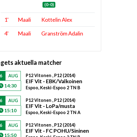
(0-0)
1
'
Maali
Kottelin Alex
4
'
Maali
Granström Adalin
agets aktuella matcher
P12 Vitonen , P12 (2014)
6
AUG
EIF Vit - EBK/Valkoinen
14:30
Espoo, Keski-Espoo 2 TN B
P12 Vitonen , P12 (2014)
6
AUG
EIF Vit - LoPa/musta
15:10
Espoo, Keski-Espoo 2 TN A
P12 Vitonen , P12 (2014)
6
AUG
EIF Vit - FC POHU/Sininen
15:50