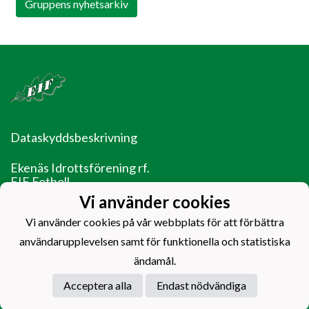
Gruppens nyhetsarkiv
Dataskyddsbeskrivning
Ekenäs Idrottsförening rf.
EIF Fotboll
Ladugårdsgatan 14
Vi använder cookies
10600 Ekenäs
Vi använder cookies på vår webbplats för att förbättra
EIF - Laget före jaget!
användarupplevelsen samt för funktionella och statistiska
ändamål.
Acceptera alla
Endast nödvändiga