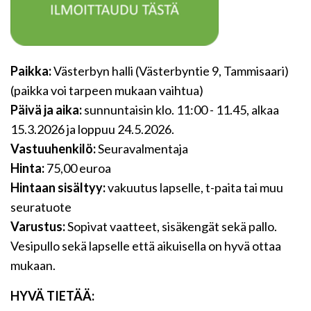
Paikka:
Västerbyn halli (Västerbyntie 9, Tammisaari)
(paikka voi tarpeen mukaan vaihtua)
Päivä ja aika:
sunnuntaisin klo. 11:00 - 11.45, alkaa
15.3.2026 ja loppuu 24.5.2026.
Vastuuhenkilö:
Seuravalmentaja
Hinta:
75,00 euroa
Hintaan sisältyy:
vakuutus lapselle, t-paita tai muu
seuratuote
Varustus:
Sopivat vaatteet, sisäkengät sekä pallo.
Vesipullo sekä lapselle että aikuisella on hyvä ottaa
mukaan.
HYVÄ TIETÄÄ: