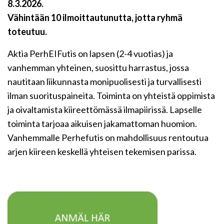
8.3.2026.
Vähintään 10 ilmoittautunutta, jotta ryhmä
toteutuu.
Aktia PerhEIFutis on lapsen (2-4 vuotias) ja
vanhemman yhteinen, suosittu harrastus, jossa
nautitaan liikunnasta monipuolisesti ja turvallisesti
ilman suorituspaineita. Toiminta on yhteistä oppimista
ja oivaltamista kiireettömässä ilmapiirissä. Lapselle
toiminta tarjoaa aikuisen jakamattoman huomion.
Vanhemmalle Perhefutis on mahdollisuus rentoutua
arjen kiireen keskellä yhteisen tekemisen parissa.