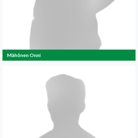
Mähönen Onni