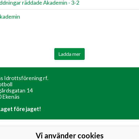
räddningar räddade Akademin - 3-2
Akademin
Ladda mer
s Idrottsförening rf.
otboll
årdsgatan 14
 Ekenäs
 Laget före jaget!
Vi använder cookies