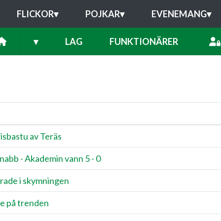
FLICKOR
▾
POJKAR
▾
EVENEMANG
▾
▾
LAG
FUNKTIONÄRER
isbastu av Teräs
nabb - Akademin vann 5 - 0
rade i skymningen
e på trenden