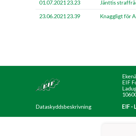
01.07.2021 23.23
Jänttis straff
23.06.2021 23.39
Knaggligt för 
Ekenä
EIF F
Ladug
10600
Dataskyddsbeskrivning
EIF -