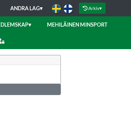
ANDRA LAG
▾
Arkiv
▾
DLEMSKAP
▾
MEHILÄINEN MINSPORT