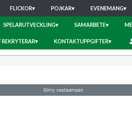
FLICKOR
▾
POJKAR
▾
EVENEMANG
▾
SPELARUTVECKLING
▾
SAMARBETE
▾
ME
F REKRYTERAR
▾
KONTAKTUPPGIFTER
▾