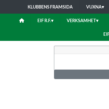
KLUBBENS FRAMSIDA
VUXNA
▾
EIF R.F.
▾
VERKSAMHET
▾
EI