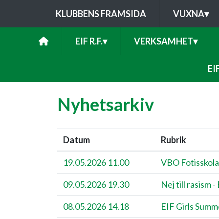
KLUBBENS FRAMSIDA
VUXNA
▾
EIF R.F.
▾
VERKSAMHET
▾
EI
Nyhetsarkiv
Datum
Rubrik
19.05.2026 11.00
VBO Fotisskola
09.05.2026 19.30
Nej till rasism -
08.05.2026 14.18
EIF Girls Summ