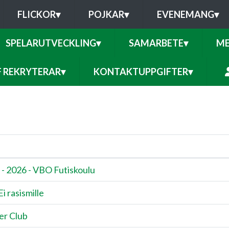
FLICKOR
▾
POJKAR
▾
EVENEMANG
▾
SPELARUTVECKLING
▾
SAMARBETE
▾
ME
F REKRYTERAR
▾
KONTAKTUPPGIFTER
▾
 - 2026 - VBO Futiskoulu
 Ei rasismille
er Club