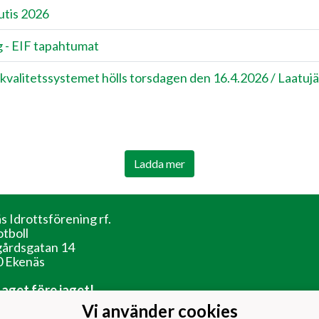
utis 2026
 - EIF tapahtumat
kvalitetssystemet hölls torsdagen den 16.4.2026 / ​Laatujä
Ladda mer
s Idrottsförening rf.
otboll
årdsgatan 14
 Ekenäs
 Laget före jaget!
Vi använder cookies