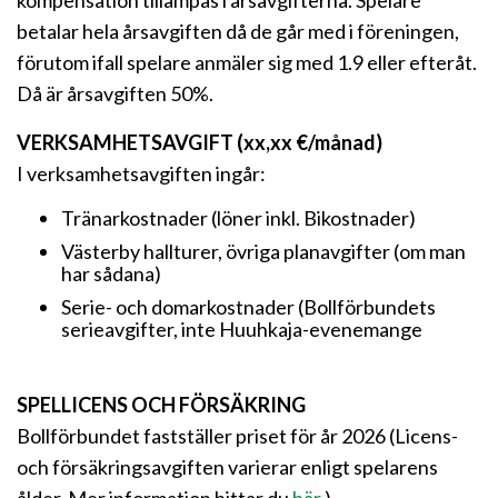
kompensation tillämpas i årsavgifterna. Spelare
betalar hela årsavgiften då de går med i föreningen,
förutom ifall spelare anmäler sig med 1.9 eller efteråt.
Då är årsavgiften 50%.
VERKSAMHETSAVGIFT (xx,xx €/månad)
I verksamhetsavgiften ingår:
Tränarkostnader (löner inkl. Bikostnader)
Västerby hallturer, övriga planavgifter (om man
har sådana)
Serie- och domarkostnader (Bollförbundets
serieavgifter, inte Huuhkaja-evenemange
SPELLICENS OCH FÖRSÄKRING
Bollförbundet fastställer priset för år 2026 (Licens-
och försäkringsavgiften varierar enligt spelarens