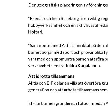
Den geografiska placeringen av föreningen 
“Ekenäs och hela Raseborg är en viktig regio
hobbyverksamhet och en aktiv livsstil reda
Holtari
.
“Samarbetet med Aktia är inriktat på den allr
barnet börjar med sport och provar olika fysi
vara med och uppmuntra barnen att röra på 
verksamhetsledare
Jukka Karjalainen.
Att idrotta tillsammans
Aktia och EIF delar en vilja att överföra g
generation och att arbeta tillsammans som
EIF lär barnen grunderna i fotboll, medan 