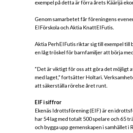
exempel på detta är förra årets Käärijä eko
Genom samarbetet får föreningens evenem
EIFörskola och Aktia KnattEIFutis.
Aktia PerhEIFutis riktar sig till exempel till
en låg tröskel för barnfamiljer att börja me
“Det är viktigt för oss att göra det möjligt
med laget,” fortsätter Holtari. Verksamhe
att säkerställa rörelse året runt.
EIF i siffror
Ekenäs Idrottsförening (EIF) är en idrott
har 54 lag med totalt 500 spelare och 65 trä
och bygga upp gemenskapen i samhället i Ra