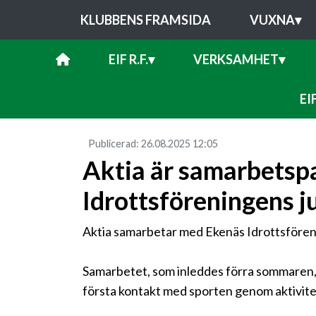
KLUBBENS FRAMSIDA
VUXNA
▾
EIF R.F.
▾
VERKSAMHET
▾
EI
Publicerad
:
26.08.2025
12:05
Aktia är samarbetsp
Idrottsföreningens j
Aktia samarbetar med Ekenäs Idrottsförenin
Samarbetet, som inleddes förra sommaren, f
första kontakt med sporten genom aktivitet