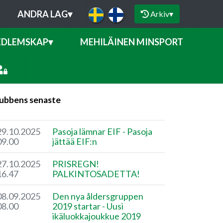
ANDRA LAG
▾
Arkiv
▾
DLEMSKAP
▾
MEHILÄINEN MINSPORT
ubbens senaste
29.10.2025
Pasoja lämnar EIF - Pasoja
09.00
jättää EIF:n
27.10.2025
PRISREGN!
16.47
PALKINTOSADETTA!
08.09.2025
Den nya åldersgruppen
08.00
2019 startar - Uusi
ikäluokkajoukkue 2019