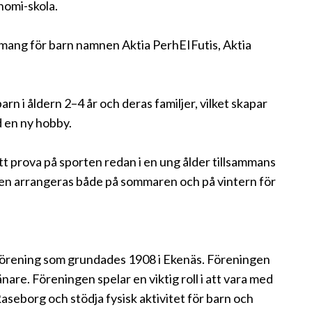
nomi-skola.
ang för barn namnen Aktia PerhEIFutis, Aktia
 barn i åldern 2–4 år och deras familjer, vilket skapar
d en ny hobby.
 att prova på sporten redan i en ung ålder tillsammans
ten arrangeras både på sommaren och på vintern för
sförening som grundades 1908 i Ekenäs. Föreningen
nare. Föreningen spelar en viktig roll i att vara med
seborg och stödja fysisk aktivitet för barn och