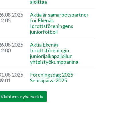
aloittaa
26.08.2025
Aktia är samarbetspartner
12.05
för Ekenäs
Idrottsföreningens
juniorfotboll
26.08.2025
Aktia Ekenäs
12.00
Idrottsföreningin
juniorijalkapalloilun
yhteistyökumppanina
01.08.2025
Föreningsdag 2025 -
09.01
Seurapäivä 2025
Klubbens nyhetsarkiv