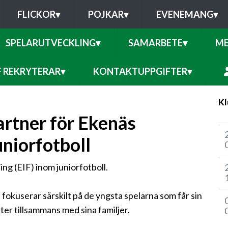
FLICKOR
▾
POJKAR
▾
EVENEMANG
▾
SPELARUTVECKLING
▾
SAMARBETE
▾
ME
F REKRYTERAR
▾
KONTAKTUPPGIFTER
▾
Kl
artner för Ekenäs
uniorfotboll
g (EIF) inom juniorfotboll.
okuserar särskilt på de yngsta spelarna som får sin
er tillsammans med sina familjer.