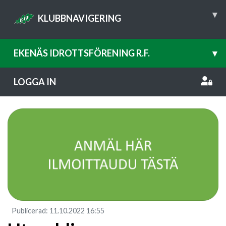
▾
KLUBBNAVIGERING
EKENÄS IDROTTSFÖRENING R.F.
▾
LOGGA IN
Publicerad
:
11.10.2022
16:55