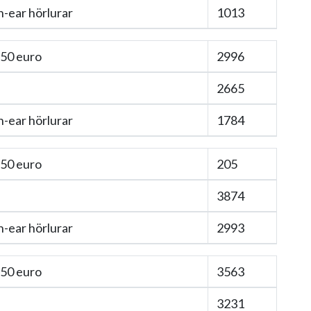
n-ear hörlurar
1013
 50 euro
2996
2665
n-ear hörlurar
1784
 50 euro
205
3874
n-ear hörlurar
2993
 50 euro
3563
3231