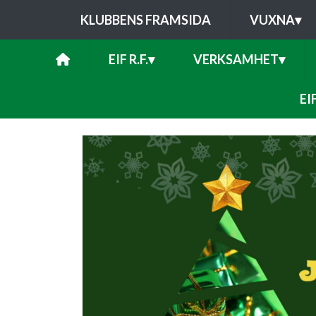
KLUBBENS FRAMSIDA
VUXNA
▾
EIF R.F.
▾
VERKSAMHET
▾
EI