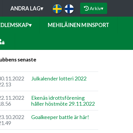
ANDRA LAG
▾
Arkiv
▾
DLEMSKAP
▾
MEHILÄINEN MINSPORT
ubbens senaste
30.11.2022
Julkalender lotteri 2022
22.13
22.11.2022
Ekenäs idrottsförening
18.56
håller höstmöte 29.11.2022
23.10.2022
Goalkeeper battle är här!
21.49