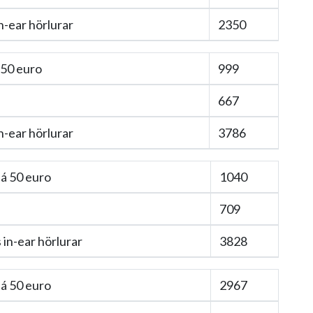
n-ear hörlurar
2350
 50 euro
999
667
n-ear hörlurar
3786
á 50 euro
1040
709
in-ear hörlurar
3828
á 50 euro
2967