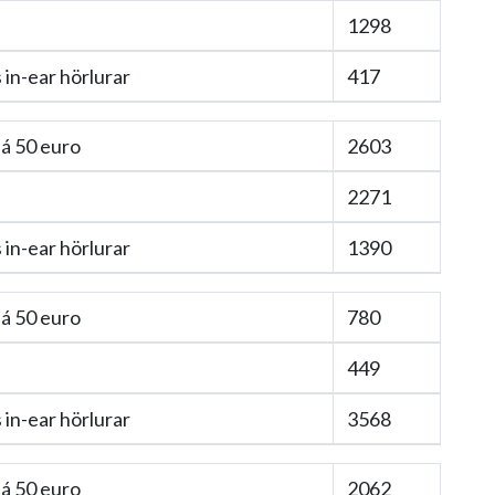
1298
in-ear hörlurar
417
á 50 euro
2603
2271
in-ear hörlurar
1390
á 50 euro
780
449
in-ear hörlurar
3568
á 50 euro
2062