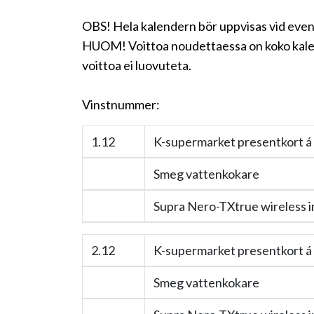
OBS! Hela kalendern bör uppvisas vid event
HUOM! Voittoa noudettaessa on koko kalent
voittoa ei luovuteta.
Vinstnummer:
1.12
K-supermarket presentkort á
Smeg vattenkokare
Supra Nero-TXtrue wireless i
2.12
K-supermarket presentkort á
Smeg vattenkokare