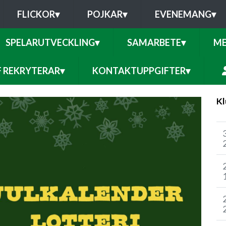
FLICKOR
▾
POJKAR
▾
EVENEMANG
▾
SPELARUTVECKLING
▾
SAMARBETE
▾
ME
F REKRYTERAR
▾
KONTAKTUPPGIFTER
▾
Kl