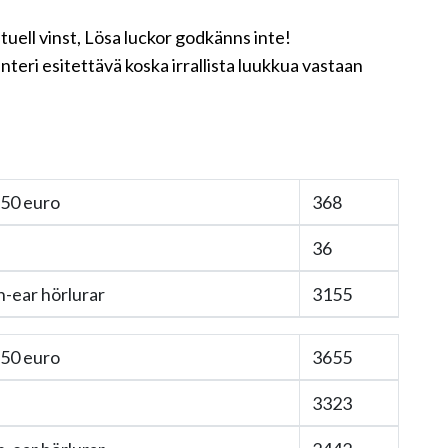
uell vinst, Lösa luckor godkänns inte!
eri esitettävä koska irrallista luukkua vastaan
 50 euro
368
36
n-ear hörlurar
3155
 50 euro
3655
3323