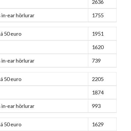
2636
in-ear hörlurar
1755
á 50 euro
1951
1620
in-ear hörlurar
739
á 50 euro
2205
1874
in-ear hörlurar
993
á 50 euro
1629