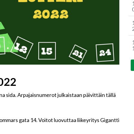
2022
 sida. Arpajaisnumerot julkaistaan päivittäin tällä
mmars gata 14. Voitot luovuttaa liikeyritys Gigantti