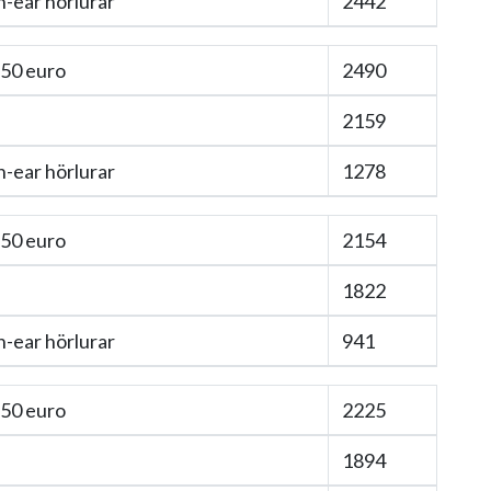
n-ear hörlurar
2442
 50 euro
2490
2159
n-ear hörlurar
1278
 50 euro
2154
1822
n-ear hörlurar
941
 50 euro
2225
1894