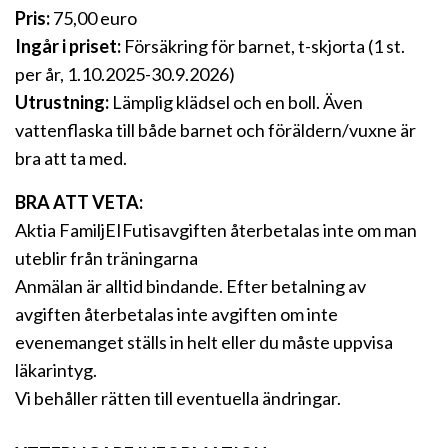
Pris:
75,00 euro
Ingår i priset:
Försäkring för barnet, t-skjorta (1 st.
per år, 1.10.2025-30.9.2026)
Utrustning:
Lämplig klädsel och en boll. Även
vattenflaska till både barnet och föräldern/vuxne är
bra att ta med.
BRA ATT VETA:
Aktia FamiljEIFutisavgiften återbetalas inte om man
uteblir från träningarna
Anmälan är alltid bindande. Efter betalning av
avgiften återbetalas inte avgiften om inte
evenemanget ställs in helt eller du måste uppvisa
läkarintyg.
Vi behåller rätten till eventuella ändringar.