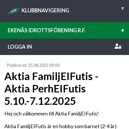
▾
KLUBBNAVIGERING
EKENÄS IDROTTSFÖRENING R.F.
▾
LOGGA IN
Publicerad
:
25.08.2025
09:00
Aktia FamiljEIFutis -
Aktia PerhEIFutis
5.10.-7.12.2025
Hej och välkommen till Aktia FamiljEIFutis!
Aktia FamiljEIFutis är en hobby som barnet (2-4 år)