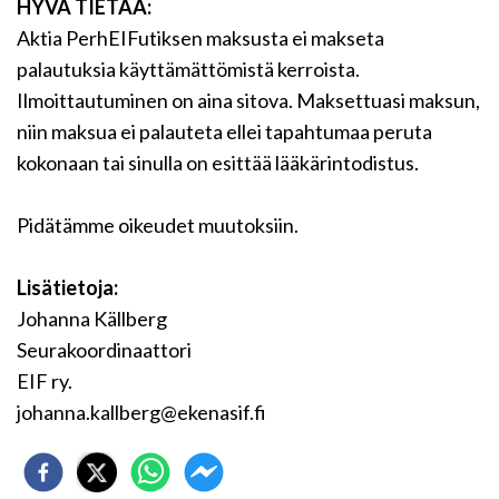
HYVÄ TIETÄÄ:
Aktia PerhEIFutiksen maksusta ei makseta
palautuksia käyttämättömistä kerroista.
Ilmoittautuminen on aina sitova. Maksettuasi maksun,
niin maksua ei palauteta ellei tapahtumaa peruta
kokonaan tai sinulla on esittää lääkärintodistus.
Pidätämme oikeudet muutoksiin.
Lisätietoja:
Johanna Källberg
Seurakoordinaattori
EIF ry.
johanna.kallberg@ekenasif.fi