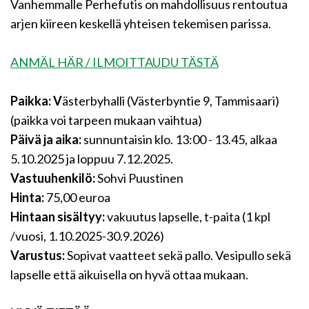
Vanhemmalle Perhefutis on mahdollisuus rentoutua
arjen kiireen keskellä yhteisen tekemisen parissa.
ANMÄL HÄR / ILMOITTAUDU TÄSTÄ
Paikka: V
ästerbyhalli (Västerbyntie 9, Tammisaari)
(paikka voi tarpeen mukaan vaihtua)
Päivä ja aika:
sunnuntaisin klo. 13:00 - 13.45, alkaa
5.10.2025 ja loppuu 7.12.2025.
Vastuuhenkilö:
Sohvi Puustinen
Hinta:
75,00 euroa
Hintaan sisältyy:
vakuutus lapselle, t-paita (1 kpl
/vuosi, 1.10.2025-30.9.2026)
Varustus:
Sopivat vaatteet sekä pallo. Vesipullo sekä
lapselle että aikuisella on hyvä ottaa mukaan.