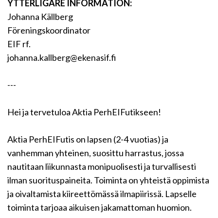
YTTERLIGARE INFORMATION:
Johanna Källberg
Föreningskoordinator
EIF rf.
johanna.kallberg@ekenasif.fi
---
Hei ja tervetuloa Aktia PerhEIFutikseen!
Aktia PerhEIFutis on lapsen (2-4 vuotias) ja
vanhemman yhteinen, suosittu harrastus, jossa
nautitaan liikunnasta monipuolisesti ja turvallisesti
ilman suorituspaineita. Toiminta on yhteistä oppimista
ja oivaltamista kiireettömässä ilmapiirissä. Lapselle
toiminta tarjoaa aikuisen jakamattoman huomion.