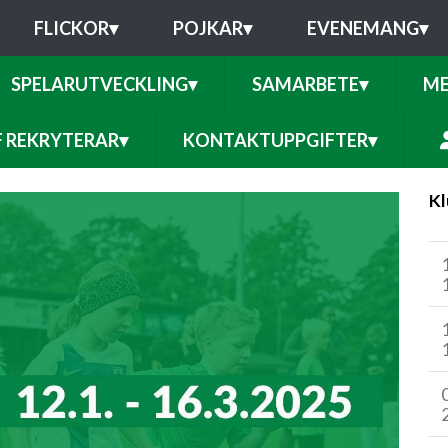
FLICKOR
▾
POJKAR
▾
EVENEMANG
▾
SPELARUTVECKLING
▾
SAMARBETE
▾
ME
F REKRYTERAR
▾
KONTAKTUPPGIFTER
▾
Kl