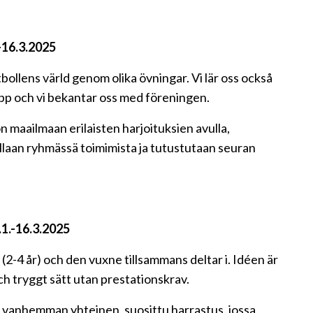
-16.3.2025
bollens värld genom olika övningar. Vi lär oss också
upp och vi bekantar oss med föreningen.
n maailmaan erilaisten harjoituksien avulla,
ellaan ryhmässä toimimista ja tutustutaan seuran
.1.-16.3.2025
(2-4 år) och den vuxne tillsammans deltar i. Idéen är
och tryggt sätt utan prestationskrav.
ja vanhemman yhteinen, suosittu harrastus, jossa