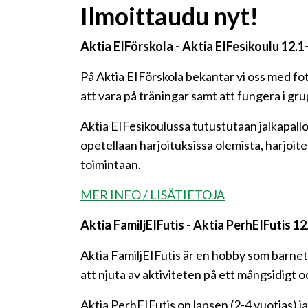
Ilmoittaudu nyt!
Aktia EIFörskola - Aktia EIFesikoulu 12.1
På Aktia EIFörskola bekantar vi oss med fot
att vara på träningar samt att fungera i gr
Aktia EIFesikoulussa tutustutaan jalkapallo
opetellaan harjoituksissa olemista, harjoit
toimintaan.
MER INFO / LISÄTIETOJA
Aktia FamiljEIFutis - Aktia PerhEIFutis 12
Aktia FamiljEIFutis är en hobby som barnet 
att njuta av aktiviteten på ett mångsidigt 
Aktia PerhEIFutis on lapsen (2-4 vuotias) 