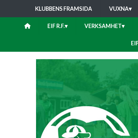
KLUBBENS FRAMSIDA
VUXNA
▾
EIF R.F.
▾
VERKSAMHET
▾
EI