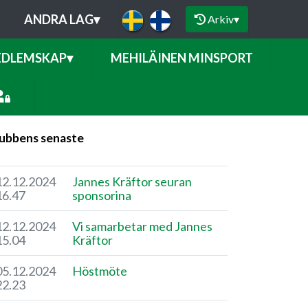
ANDRA LAG
▾
Arkiv
▾
DLEMSKAP
▾
MEHILÄINEN MINSPORT
ubbens senaste
12.12.2024
Jannes Kräftor seuran
16.47
sponsorina
12.12.2024
Vi samarbetar med Jannes
15.04
Kräftor
05.12.2024
Höstmöte
22.23