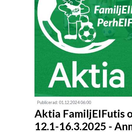
Publicerad
:
01.12.2024
06:00
Aktia FamiljEIFutis 
12.1-16.3.2025 - An