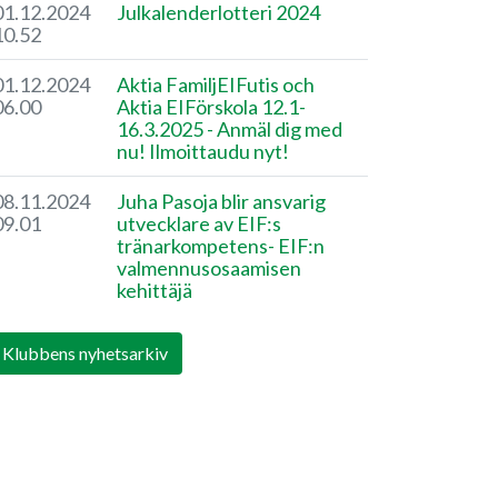
01.12.2024
Julkalenderlotteri 2024
10.52
01.12.2024
Aktia FamiljEIFutis och
06.00
Aktia EIFörskola 12.1-
16.3.2025 - Anmäl dig med
nu! Ilmoittaudu nyt!
08.11.2024
​Juha Pasoja blir ansvarig
09.01
utvecklare av EIF:s
tränarkompetens- EIF:n
valmennusosaamisen
kehittäjä
Klubbens nyhetsarkiv