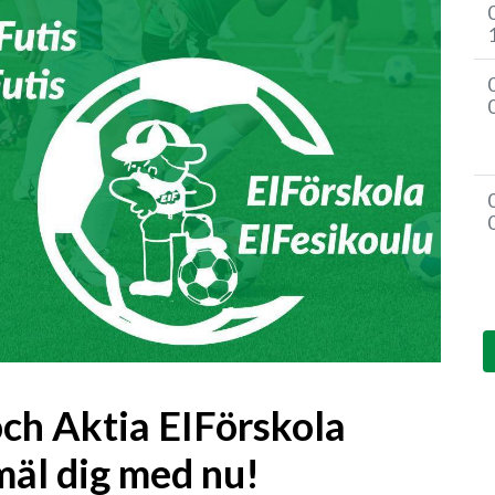
och Aktia EIFörskola
mäl dig med nu!