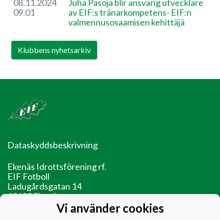
08.11.2024
​Juha Pasoja blir ansvarig utvecklare
09.01
av EIF:s tränarkompetens- EIF:n
valmennusosaamisen kehittäjä
Klubbens nyhetsarkiv
Dataskyddsbeskrivning
Ekenäs Idrottsförening rf.
EIF Fotboll
Ladugårdsgatan 14
10600 Ekenäs
Vi använder cookies
EIF - Laget före jaget!