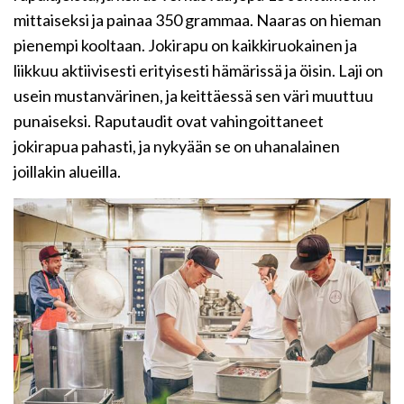
mittaiseksi ja painaa 350 grammaa. Naaras on hieman
pienempi kooltaan. Jokirapu on kaikkiruokainen ja
liikkuu aktiivisesti erityisesti hämärissä ja öisin. Laji on
usein mustanvärinen, ja keittäessä sen väri muuttuu
punaiseksi. Raputaudit ovat vahingoittaneet
jokirapua pahasti, ja nykyään se on uhanalainen
joillakin alueilla.