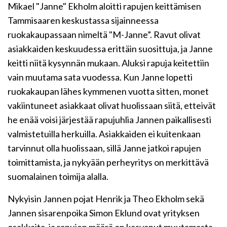
Mikael "Janne" Ekholm aloitti rapujen keittämisen
Tammisaaren keskustassa sijainneessa
ruokakaupassaan nimeltä "M-Janne”. Ravut olivat
asiakkaiden keskuudessa erittäin suosittuja, ja Janne
keitti niitä kysynnän mukaan. Aluksi rapuja keitettiin
vain muutama sata vuodessa. Kun Janne lopetti
ruokakaupan lähes kymmenen vuotta sitten, monet
vakiintuneet asiakkaat olivat huolissaan siitä, etteivät
he enää voisi järjestää rapujuhlia Jannen paikallisesti
valmistetuilla herkuilla. Asiakkaiden ei kuitenkaan
tarvinnut olla huolissaan, sillä Janne jatkoi rapujen
toimittamista, ja nykyään perheyritys on merkittävä
suomalainen toimija alalla.
Nykyisin Jannen pojat Henrik ja Theo Ekholm sekä
Jannen sisarenpoika Simon Eklund ovat yrityksen
osakkaita, ja rapujen määrä on kasvanut muutamasta