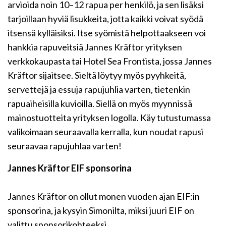
arvioida noin 10–12 rapua per henkilö, ja sen lisäksi
tarjoillaan hyviä lisukkeita, jotta kaikki voivat syödä
itsensä kylläisiksi. Itse syömistä helpottaakseen voi
hankkia rapuveitsiä Jannes Kräftor yrityksen
verkkokaupasta tai Hotel Sea Frontista, jossa Jannes
Kräftor sijaitsee. Sieltä löytyy myös pyyhkeitä,
servettejä ja essuja rapujuhlia varten, tietenkin
rapuaiheisilla kuvioilla. Siellä on myös myynnissä
mainostuotteita yrityksen logolla. Käy tutustumassa
valikoimaan seuraavalla kerralla, kun noudat rapusi
seuraavaa rapujuhlaa varten!
Jannes Kräftor EIF sponsorina
Jannes Kräftor on ollut monen vuoden ajan EIF:in
sponsorina, ja kysyin Simonilta, miksi juuri EIF on
valittu sponsorikohteeksi.