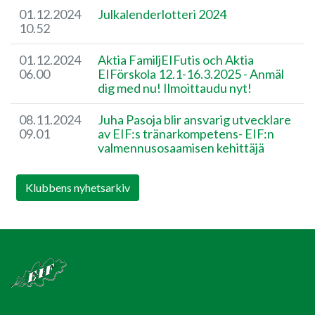
01.12.2024
Julkalenderlotteri 2024
10.52
01.12.2024
Aktia FamiljEIFutis och Aktia
06.00
EIFörskola 12.1-16.3.2025 - Anmäl
dig med nu! Ilmoittaudu nyt!
08.11.2024
​Juha Pasoja blir ansvarig utvecklare
09.01
av EIF:s tränarkompetens- EIF:n
valmennusosaamisen kehittäjä
Klubbens nyhetsarkiv