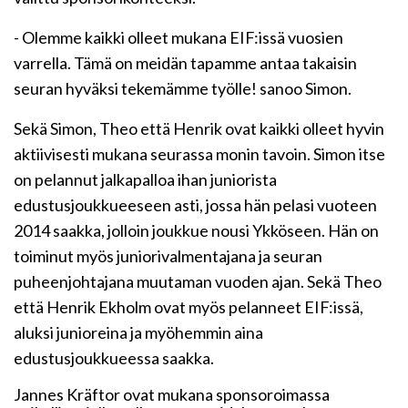
- Olemme kaikki olleet mukana EIF:issä vuosien
varrella. Tämä on meidän tapamme antaa takaisin
seuran hyväksi tekemämme työlle! sanoo Simon.
Sekä Simon, Theo että Henrik ovat kaikki olleet hyvin
aktiivisesti mukana seurassa monin tavoin. Simon itse
on pelannut jalkapalloa ihan juniorista
edustusjoukkueeseen asti, jossa hän pelasi vuoteen
2014 saakka, jolloin joukkue nousi Ykköseen. Hän on
toiminut myös juniorivalmentajana ja seuran
puheenjohtajana muutaman vuoden ajan. Sekä Theo
että Henrik Ekholm ovat myös pelanneet EIF:issä,
aluksi junioreina ja myöhemmin aina
edustusjoukkueessa saakka.
Jannes Kräftor ovat mukana sponsoroimassa