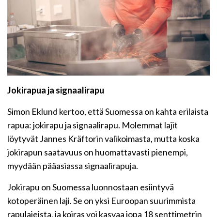
Jokirapua ja signaalirapu
Simon Eklund kertoo, että Suomessa on kahta erilaista
rapua: jokirapu ja signaalirapu. Molemmat lajit
löytyvät Jannes Kräftorin valikoimasta, mutta koska
jokirapun saatavuus on huomattavasti pienempi,
myydään pääasiassa signaalirapuja.
Jokirapu on Suomessa luonnostaan esiintyvä
kotoperäinen laji. Se on yksi Euroopan suurimmista
rapulajeista, ja koiras voi kasvaa jopa 18 senttimetrin