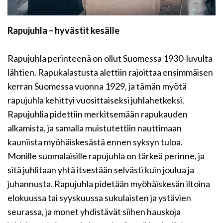
Rapujuhla – hyvästit kesälle
Rapujuhla perinteenä on ollut Suomessa 1930-luvulta
lähtien. Rapukalastusta alettiin rajoittaa ensimmäisen
kerran Suomessa vuonna 1929, ja tämän myötä
rapujuhla kehittyi vuosittaiseksi juhlahetkeksi.
Rapujuhlia pidettiin merkitsemään rapukauden
alkamista, ja samalla muistutettiin nauttimaan
kauniista myöhäiskesästä ennen syksyn tuloa.
Monille suomalaisille rapujuhla on tärkeä perinne, ja
sitä juhlitaan yhtä itsestään selvästi kuin joulua ja
juhannusta. Rapujuhla pidetään myöhäiskesän iltoina
elokuussa tai syyskuussa sukulaisten ja ystävien
seurassa, ja monet yhdistävät siihen hauskoja