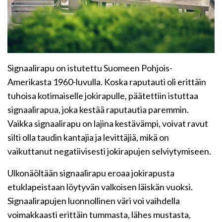
Signaalirapu on istutettu Suomeen Pohjois-
Amerikasta 1960-luvulla. Koska raputauti oli erittäin
tuhoisa kotimaiselle jokirapulle, päätettiin istuttaa
signaalirapua, joka kestää raputautia paremmin.
Vaikka signaalirapu on lajina kestävämpi, voivat ravut
silti olla taudin kantajia ja levittäjiä, mikä on
vaikuttanut negatiivisesti jokirapujen selviytymiseen.
Ulkonäöltään signaalirapu eroaa jokirapusta
etuklapeistaan löytyvän valkoisen läiskän vuoksi.
Signaalirapujen luonnollinen väri voi vaihdella
voimakkaasti erittäin tummasta, lähes mustasta,