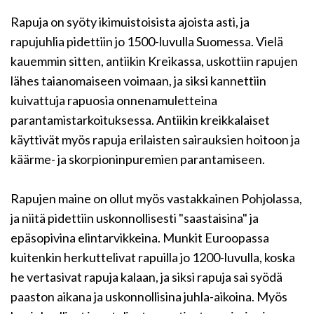
Rapuja on syöty ikimuistoisista ajoista asti, ja
rapujuhlia pidettiin jo 1500-luvulla Suomessa. Vielä
kauemmin sitten, antiikin Kreikassa, uskottiin rapujen
lähes taianomaiseen voimaan, ja siksi kannettiin
kuivattuja rapuosia onnenamuletteina
parantamistarkoituksessa. Antiikin kreikkalaiset
käyttivät myös rapuja erilaisten sairauksien hoitoon ja
käärme- ja skorpioninpuremien parantamiseen.
Rapujen maine on ollut myös vastakkainen Pohjolassa,
ja niitä pidettiin uskonnollisesti "saastaisina" ja
epäsopivina elintarvikkeina. Munkit Euroopassa
kuitenkin herkuttelivat rapuilla jo 1200-luvulla, koska
he vertasivat rapuja kalaan, ja siksi rapuja sai syödä
paaston aikana ja uskonnollisina juhla-aikoina. Myös