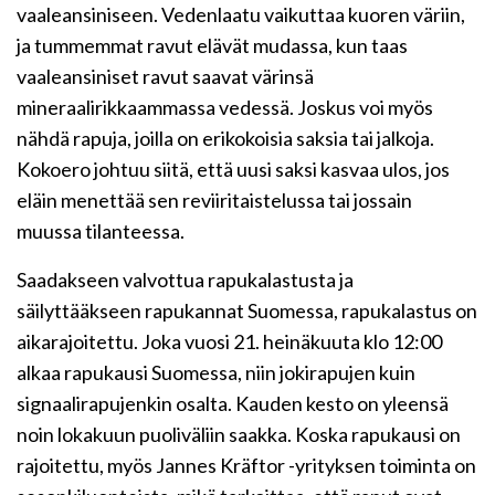
vaaleansiniseen. Vedenlaatu vaikuttaa kuoren väriin,
ja tummemmat ravut elävät mudassa, kun taas
vaaleansiniset ravut saavat värinsä
mineraalirikkaammassa vedessä. Joskus voi myös
nähdä rapuja, joilla on erikokoisia saksia tai jalkoja.
Kokoero johtuu siitä, että uusi saksi kasvaa ulos, jos
eläin menettää sen reviiritaistelussa tai jossain
muussa tilanteessa.
Saadakseen valvottua rapukalastusta ja
säilyttääkseen rapukannat Suomessa, rapukalastus on
aikarajoitettu. Joka vuosi 21. heinäkuuta klo 12:00
alkaa rapukausi Suomessa, niin jokirapujen kuin
signaalirapujenkin osalta. Kauden kesto on yleensä
noin lokakuun puoliväliin saakka. Koska rapukausi on
rajoitettu, myös Jannes Kräftor -yrityksen toiminta on