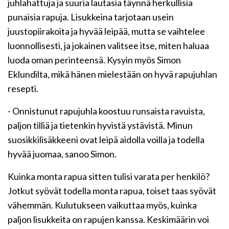
juhlahattuja ja suuria lautasia täynnä herkullisia
punaisia rapuja. Lisukkeina tarjotaan usein
juustopiirakoita ja hyvää leipää, mutta se vaihtelee
luonnollisesti, ja jokainen valitsee itse, miten haluaa
luoda oman perinteensä. Kysyin myös Simon
Eklundilta, mikä hänen mielestään on hyvä rapujuhlan
resepti.
- Onnistunut rapujuhla koostuu runsaista ravuista,
paljon tilliä ja tietenkin hyvistä ystävistä. Minun
suosikkilisäkkeeni ovat leipä aidolla voilla ja todella
hyvää juomaa, sanoo Simon.
Kuinka monta rapua sitten tulisi varata per henkilö?
Jotkut syövät todella monta rapua, toiset taas syövät
vähemmän. Kulutukseen vaikuttaa myös, kuinka
paljon lisukkeita on rapujen kanssa. Keskimäärin voi