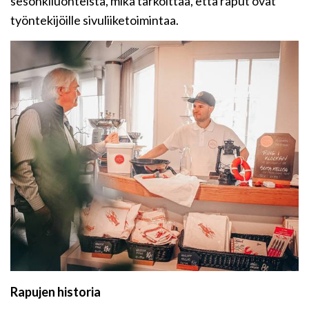
sesonkiluonteista, mikä tarkoittaa, että raput ovat
työntekijöille sivuliiketoimintaa.
Rapujen historia