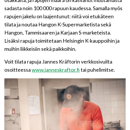
sadasta noin 100 000 rapuun kaudessa. Samalla myös
rapujen jakelu on laajentunut: niitä voi etukäteen
tilata ja noutaa Hangon K-Supermarketista sekä
Hangon, Tammisaaren ja Karjaan S-marketeista.
Lisäksi rapuja toimitetaan Helsingin K-kauppoihin ja
muihin liikkeisiin sekä paikkoihin.
Voit tilata rapuja Jannes Kräftorin verkkosivuilta
osoitteessa
www.janneskraftor.fi
tai puhelimitse.