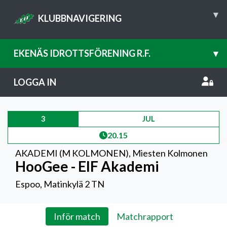
▾
KLUBBNAVIGERING
EKENÄS IDROTTSFÖRENING R.F.
▾
LOGGA IN
3
JUL
20.15
AKADEMI (M KOLMONEN)
,
Miesten Kolmonen
HooGee - EIF Akademi
Espoo, Matinkylä 2 TN
Inför match
Matchrapport