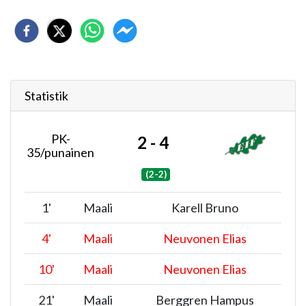
Statistik
PK-
2 - 4
35/punainen
(2-2)
1
'
Maali
Karell Bruno
4
'
Maali
Neuvonen Elias
10
'
Maali
Neuvonen Elias
21
'
Maali
Berggren Hampus