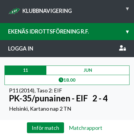
▾
KLUBBNAVIGERING
EKENÄS IDROTTSFÖRENING R.F.
▾
LOGGA IN
11
JUN
18.00
P11 (2014)
,
Taso 2: EIF
PK-35/punainen - EIF
2 - 4
Helsinki, Kartano nap 2 TN
Inför match
Matchrapport