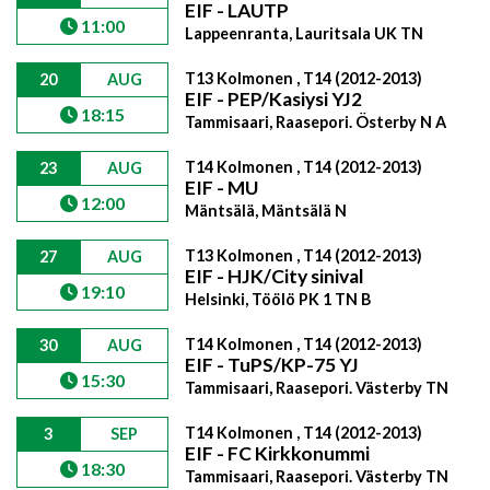
EIF - LAUTP
11:00
Lappeenranta, Lauritsala UK TN
T13 Kolmonen , T14 (2012-2013)
20
AUG
EIF - PEP/Kasiysi YJ2
18:15
Tammisaari, Raasepori. Österby N A
T14 Kolmonen , T14 (2012-2013)
23
AUG
EIF - MU
12:00
Mäntsälä, Mäntsälä N
T13 Kolmonen , T14 (2012-2013)
27
AUG
EIF - HJK/City sinival
19:10
Helsinki, Töölö PK 1 TN B
T14 Kolmonen , T14 (2012-2013)
30
AUG
EIF - TuPS/KP-75 YJ
15:30
Tammisaari, Raasepori. Västerby TN
T14 Kolmonen , T14 (2012-2013)
3
SEP
EIF - FC Kirkkonummi
18:30
Tammisaari, Raasepori. Västerby TN