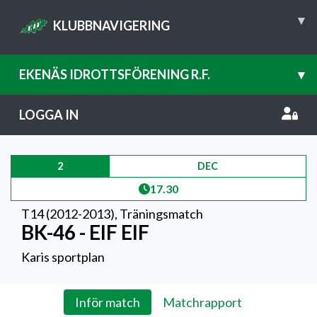
▾
KLUBBNAVIGERING
EKENÄS IDROTTSFÖRENING R.F.
▾
LOGGA IN
2
DEC
17.30
T14 (2012-2013)
,
Träningsmatch
BK-46 - EIF EIF
Karis sportplan
Inför match
Matchrapport