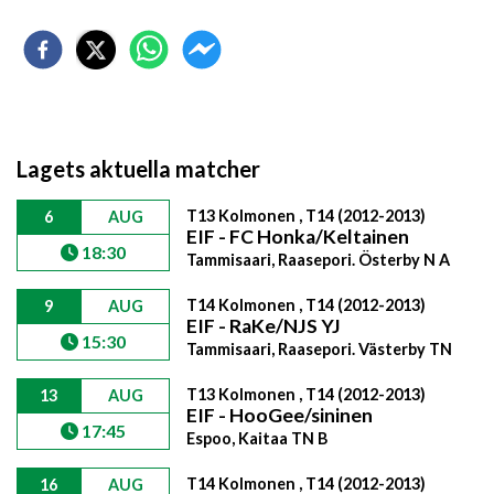
Lagets aktuella matcher
T13 Kolmonen , T14 (2012-2013)
6
AUG
EIF - FC Honka/Keltainen
18:30
Tammisaari, Raasepori. Österby N A
T14 Kolmonen , T14 (2012-2013)
9
AUG
EIF - RaKe/NJS YJ
15:30
Tammisaari, Raasepori. Västerby TN
T13 Kolmonen , T14 (2012-2013)
13
AUG
EIF - HooGee/sininen
17:45
Espoo, Kaitaa TN B
T14 Kolmonen , T14 (2012-2013)
16
AUG