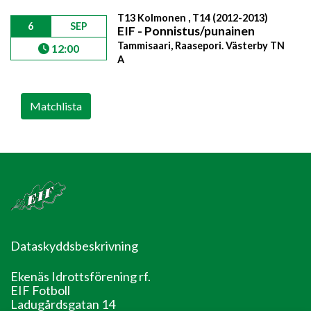
T13 Kolmonen , T14 (2012-2013)
6
SEP
EIF - Ponnistus/punainen
Tammisaari, Raasepori. Västerby TN
12:00
A
Matchlista
Dataskyddsbeskrivning
Ekenäs Idrottsförening rf.
EIF Fotboll
Ladugårdsgatan 14