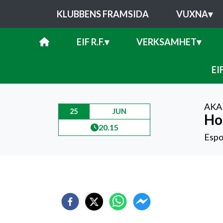
KLUBBENS FRAMSIDA
VUXNA
▾
EIF R.F.
▾
VERKSAMHET
▾
EI
AKA
25
JUN
Ho
20.15
Espo