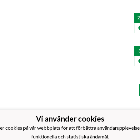
2
Vi använder cookies
s Idrottsförening rf.
otboll
er cookies på vår webbplats för att förbättra användarupplevelse
årdsgatan 14
funktionella och statistiska ändamål.