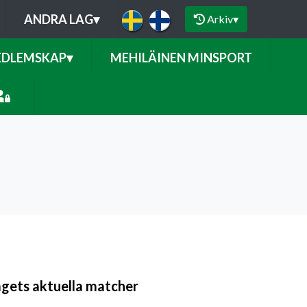
ANDRA LAG
▾
Arkiv
▾
DLEMSKAP
▾
MEHILÄINEN MINSPORT
agets aktuella matcher