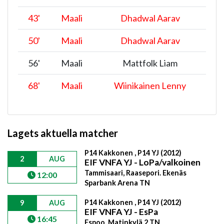
43
'
Maali
Dhadwal Aarav
50
'
Maali
Dhadwal Aarav
56
'
Maali
Mattfolk Liam
68
'
Maali
Wiinikainen Lenny
Lagets aktuella matcher
P14 Kakkonen , P14 YJ (2012)
2
AUG
EIF VNFA YJ - LoPa/valkoinen
Tammisaari, Raasepori. Ekenäs
12:00
Sparbank Arena TN
P14 Kakkonen , P14 YJ (2012)
9
AUG
EIF VNFA YJ - EsPa
16:45
Espoo, Matinkylä 2 TN