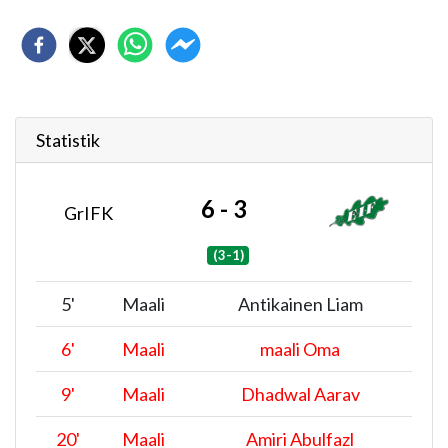
Statistik
6 - 3
GrIFK
(3-1)
5
'
Maali
Antikainen Liam
6
'
Maali
maali Oma
9
'
Maali
Dhadwal Aarav
20
'
Maali
Amiri Abulfazl