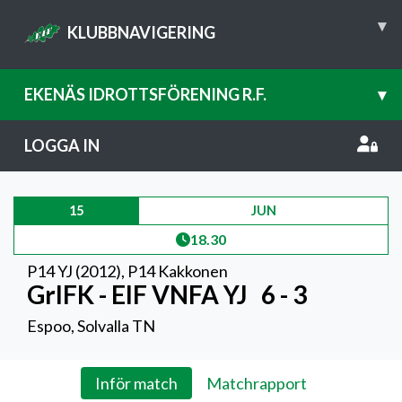
▾
KLUBBNAVIGERING
EKENÄS IDROTTSFÖRENING R.F.
▾
LOGGA IN
15
JUN
18.30
P14 YJ (2012)
,
P14 Kakkonen
GrIFK - EIF VNFA YJ
6 - 3
Espoo, Solvalla TN
Inför match
Matchrapport