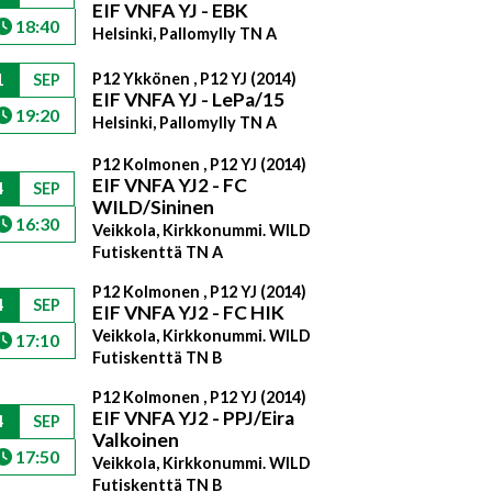
EIF VNFA YJ - EBK
18:40
Helsinki, Pallomylly TN A
P12 Ykkönen , P12 YJ (2014)
1
SEP
EIF VNFA YJ - LePa/15
19:20
Helsinki, Pallomylly TN A
P12 Kolmonen , P12 YJ (2014)
EIF VNFA YJ2 - FC
4
SEP
WILD/Sininen
16:30
Veikkola, Kirkkonummi. WILD
Futiskenttä TN A
P12 Kolmonen , P12 YJ (2014)
4
SEP
EIF VNFA YJ2 - FC HIK
Veikkola, Kirkkonummi. WILD
17:10
Futiskenttä TN B
P12 Kolmonen , P12 YJ (2014)
EIF VNFA YJ2 - PPJ/Eira
4
SEP
Valkoinen
17:50
Veikkola, Kirkkonummi. WILD
Futiskenttä TN B