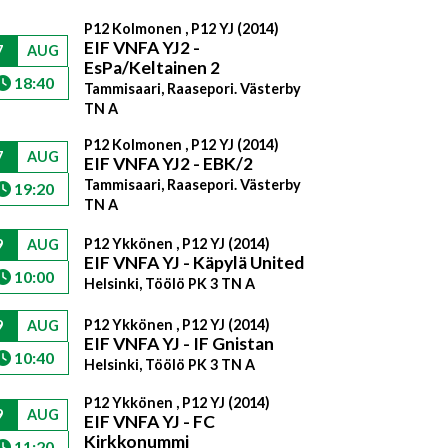
P12 Kolmonen , P12 YJ (2014)
EIF VNFA YJ2 -
7
AUG
EsPa/Keltainen 2
18:40
Tammisaari, Raasepori. Västerby
TN A
P12 Kolmonen , P12 YJ (2014)
7
AUG
EIF VNFA YJ2 - EBK/2
Tammisaari, Raasepori. Västerby
19:20
TN A
P12 Ykkönen , P12 YJ (2014)
9
AUG
EIF VNFA YJ - Käpylä United
10:00
Helsinki, Töölö PK 3 TN A
P12 Ykkönen , P12 YJ (2014)
9
AUG
EIF VNFA YJ - IF Gnistan
10:40
Helsinki, Töölö PK 3 TN A
P12 Ykkönen , P12 YJ (2014)
9
AUG
EIF VNFA YJ - FC
Kirkkonummi
11:20