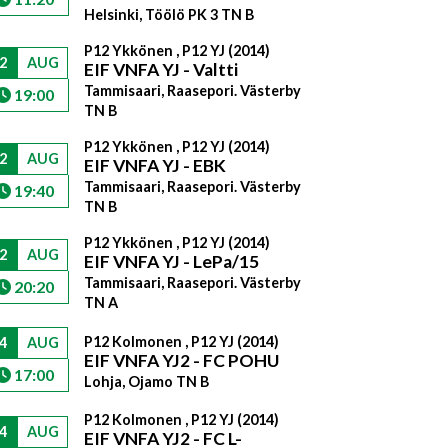
Helsinki, Töölö PK 3 TN B
P12 Ykkönen , P12 YJ (2014)
2
AUG
EIF VNFA YJ - Valtti
Tammisaari, Raasepori. Västerby
19:00
TN B
P12 Ykkönen , P12 YJ (2014)
2
AUG
EIF VNFA YJ - EBK
Tammisaari, Raasepori. Västerby
19:40
TN B
P12 Ykkönen , P12 YJ (2014)
2
AUG
EIF VNFA YJ - LePa/15
Tammisaari, Raasepori. Västerby
20:20
TN A
P12 Kolmonen , P12 YJ (2014)
4
AUG
EIF VNFA YJ2 - FC POHU
17:00
Lohja, Ojamo TN B
P12 Kolmonen , P12 YJ (2014)
4
AUG
EIF VNFA YJ2 - FC L-