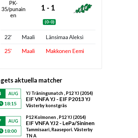
PK-
1 - 1
35/punain
en
(0-0)
22
'
Maali
Länsimaa Aleksi
25
'
Maali
Makkonen Eemi
agets aktuella matcher
YJ Träningsmatch , P12 YJ (2014)
4
AUG
EIF VNFA YJ - EIF P2013 YJ
18:15
Västerby konstgräs
P12 Kolmonen , P12 YJ (2014)
7
AUG
EIF VNFA YJ2 - LePa/Sininen
Tammisaari, Raasepori. Västerby
18:00
TN A