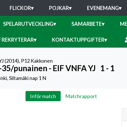
FLICKOR
▾
POJKAR
▾
EVENEMANG
▾
SPELARUTVECKLING
▾
SAMARBETE
▾
ME
F REKRYTERAR
▾
KONTAKTUPPGIFTER
▾
YJ (2014)
,
P12 Kakkonen
-35/punainen - EIF VNFA YJ
1 - 1
nki, Siltamäki nap 1 N
Inför match
Matchrapport