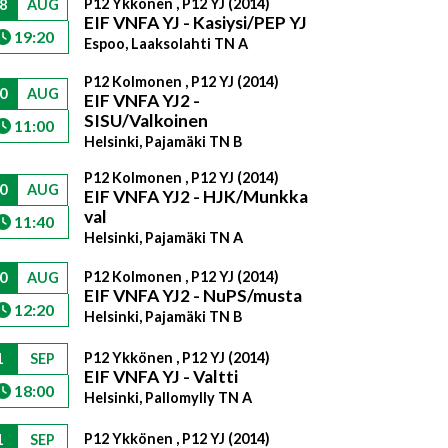
P12 Ykkönen , P12 YJ (2014)
8
AUG
EIF VNFA YJ - Kasiysi/PEP YJ
19:20
Espoo, Laaksolahti TN A
P12 Kolmonen , P12 YJ (2014)
0
AUG
EIF VNFA YJ2 -
SISU/Valkoinen
11:00
Helsinki, Pajamäki TN B
P12 Kolmonen , P12 YJ (2014)
0
AUG
EIF VNFA YJ2 - HJK/Munkka
val
11:40
Helsinki, Pajamäki TN A
P12 Kolmonen , P12 YJ (2014)
0
AUG
EIF VNFA YJ2 - NuPS/musta
12:20
Helsinki, Pajamäki TN B
P12 Ykkönen , P12 YJ (2014)
1
SEP
EIF VNFA YJ - Valtti
18:00
Helsinki, Pallomylly TN A
P12 Ykkönen , P12 YJ (2014)
1
SEP