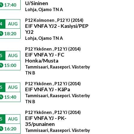
U/Sininen
17:40
Lohja, Ojamo TN A
P12 Kolmonen , P12 YJ (2014)
4
AUG
EIF VNFA YJ2 - Kasiysi/PEP
YJ2
18:20
Lohja, Ojamo TN A
P12 Ykkönen , P12 YJ (2014)
EIF VNFA YJ - FC
5
AUG
Honka/Musta
15:00
Tammisaari, Raasepori. Västerby
TN B
P12 Ykkönen , P12 YJ (2014)
5
AUG
EIF VNFA YJ - KäPa
Tammisaari, Raasepori. Västerby
15:40
TN B
P12 Ykkönen , P12 YJ (2014)
EIF VNFA YJ - PK-
5
AUG
35/punainen
16:20
Tammisaari, Raasepori. Västerby