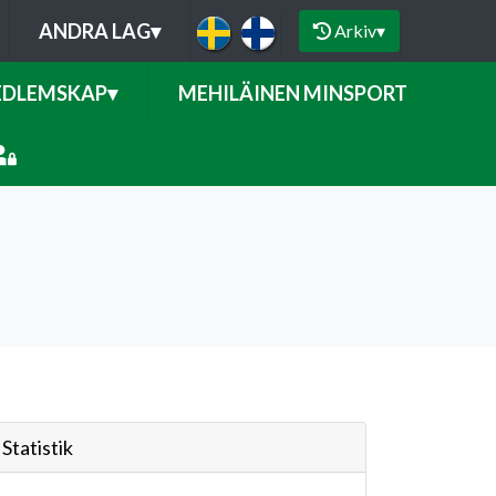
ANDRA LAG
▾
Arkiv
▾
DLEMSKAP
▾
MEHILÄINEN MINSPORT
Statistik