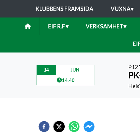
KLUBBENS FRAMSIDA
VUXNA
▾
EIF R.F.
▾
VERKSAMHET
▾
EI
P12 
14
JUN
PK
14.40
Helsi