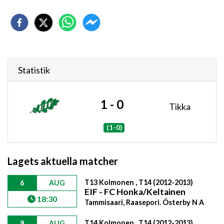
Statistik
1 - 0
Tikka
(1-0)
Lagets aktuella matcher
T13 Kolmonen , T14 (2012-2013)
6
AUG
EIF - FC Honka/Keltainen
18:30
Tammisaari, Raasepori. Österby N A
T14 Kolmonen , T14 (2012-2013)
9
AUG