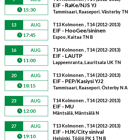
EIF - RaKe/NJS YJ
15:30
Tammisaari, Raasepori. Västerby TN
T13 Kolmonen , T14 (2012-2013)
13
AUG
EIF - HooGee/sininen
17:45
Espoo, Kaitaa TN B
T14 Kolmonen , T14 (2012-2013)
16
AUG
EIF - LAUTP
11:00
Lappeenranta, Lauritsala UK TN
T13 Kolmonen , T14 (2012-2013)
20
AUG
EIF - PEP/Kasiysi YJ2
18:15
Tammisaari, Raasepori. Österby N A
T14 Kolmonen , T14 (2012-2013)
23
AUG
EIF - MU
12:00
Mäntsälä, Mäntsälä N
T13 Kolmonen , T14 (2012-2013)
27
AUG
EIF - HJK/City sinival
19:10
Helsinki, Töölö PK 1 TN B