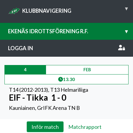
▾
KLUBBNAVIGERING
EKENÄS IDROTTSFÖRENING R.F.
▾
LOGGA IN
4
FEB
13.30
T14 (2012-2013)
,
T13 Helmariliiga
EIF - Tikka
1 - 0
Kauniainen, GrIFK Arena TN B
Inför match
Matchrapport