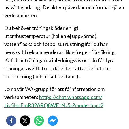
av vårt glada lag! De aktiva påverkar och formar själva
verksamheten.
Du behöver träningskläder enligt
utomhustemperatur (hallen ej uppvärmd),
vattenflaska och fotbollsutrustning ifall du har,
benskydd rekommenderas, likaså egen försäkring.
Kati drar träningarna inledningsvis och du får fyra
träningar avgiftsfritt, därefter fattas beslut om
fortsättning (och priset bestäms).
Joina vår WA-grupp för att få information om
verksamheten:
https://chat.
whatsapp.com/
Liz5HoEmR32ARQ8WFtNJ5s?mode=
hqrt2