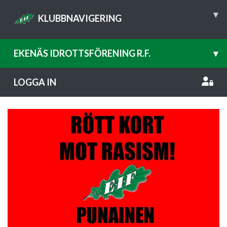
▾
KLUBBNAVIGERING
EKENÄS IDROTTSFÖRENING R.F.
▾
LOGGA IN