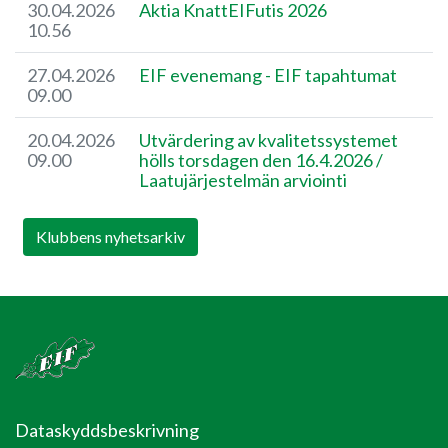
30.04.2026
​Aktia KnattEIFutis 2026
10.56
27.04.2026
EIF evenemang - EIF tapahtumat
09.00
20.04.2026
Utvärdering av kvalitetssystemet
09.00
hölls torsdagen den 16.4.2026 / ​
Laatujärjestelmän arviointi
Klubbens nyhetsarkiv
Dataskyddsbeskrivning