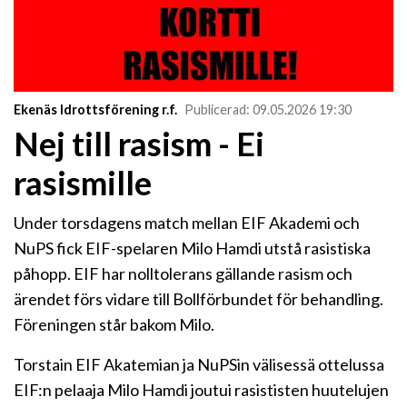
Ekenäs Idrottsförening r.f.
Publicerad
:
09.05.2026
19:30
Nej till rasism - Ei
rasismille
Under torsdagens match mellan EIF Akademi och
NuPS fick EIF-spelaren Milo Hamdi utstå rasistiska
påhopp. EIF har nolltolerans gällande rasism och
ärendet förs vidare till Bollförbundet för behandling.
Föreningen står bakom Milo.
Torstain EIF Akatemian ja NuPSin välisessä ottelussa
EIF:n pelaaja Milo Hamdi joutui rasististen huutelujen