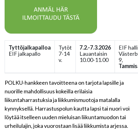
Tyttöjalkapalloa
Tytöt
7.2.-7.3.2026
EIF halli
EIF jalkapallo
7-14
Lauantaisin
Västerb
v.
10.00-11.00
9,
Tammis
POLKU-hankkeen tavoitteena on tarjota lapsille ja
nuorille mahdollisuus kokeilla erilaisia
liikuntaharrastuksia ja liikkumismuotoja matalalla
kynnyksellä. Harrastuspolun kautta lapsi tai nuori voi
löytää itselleen uuden mieluisan liikuntamuodon tai
urheilulajin, joka vuorostaan lisää liikkumista arjessa.