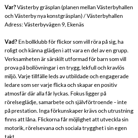
Var?
Västerby gräsplan (planen mellan Västerbyhallen
och Västerby nya konstgräsplan) / Västerbyhallen
Adress: Västerbyvägen 9, Ekenäs
Vad?
En bollklubb för flickor som vill röra på sig, ha
roligt och känna glädjen i att vara en del av en grupp.
Verksamheten är särskilt utformad för barn som vill
prova på bollövningar i en trygg, lekfull och kravlös
miljö. Varje tillfälle leds av utbildade och engagerade
ledare som ser varje flicka och skapar en positiv
atmosfär där alla får lyckas. Fokus ligger på
rörelseglädje, samarbete och självförtroende – inte
på prestation. Inga förkunskaper krävs och utrustning
finns att låna. Flickorna får möjlighet att utveckla sin
motorik, rörelsevana och sociala trygghet i sin egen
takt.