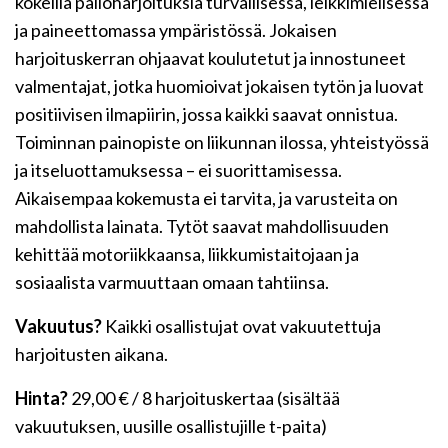
kokeilla palloharjoituksia turvallisessa, leikkimielisessä
ja paineettomassa ympäristössä. Jokaisen
harjoituskerran ohjaavat koulutetut ja innostuneet
valmentajat, jotka huomioivat jokaisen tytön ja luovat
positiivisen ilmapiirin, jossa kaikki saavat onnistua.
Toiminnan painopiste on liikunnan ilossa, yhteistyössä
ja itseluottamuksessa – ei suorittamisessa.
Aikaisempaa kokemusta ei tarvita, ja varusteita on
mahdollista lainata. Tytöt saavat mahdollisuuden
kehittää motoriikkaansa, liikkumistaitojaan ja
sosiaalista varmuuttaan omaan tahtiinsa.
Vakuutus?
Kaikki osallistujat ovat vakuutettuja
harjoitusten aikana.
Hinta?
29,00 € / 8 harjoituskertaa (sisältää
vakuutuksen, uusille osallistujille t-paita)