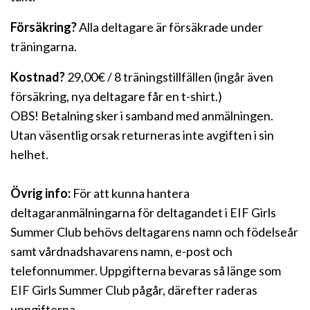
Försäkring?
Alla deltagare är försäkrade under
träningarna.
Kostnad?
29,00€ / 8 träningstillfällen (ingår även
försäkring, nya deltagare får en t-shirt.)
OBS! Betalning sker i samband med anmälningen.
Utan väsentlig orsak returneras inte avgiften i sin
helhet.
Övrig info:
För att kunna hantera
deltagaranmälningarna för deltagandet i EIF Girls
Summer Club behövs deltagarens namn och födelseår
samt vårdnadshavarens namn, e-post och
telefonnummer. Uppgifterna bevaras så länge som
EIF Girls Summer Club pågår, därefter raderas
uppgifterna.