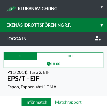
▾
KLUBBNAVIGERING
EKENÄS IDROTTSFÖRENING R.F.
▾
LOGGA IN
3
OKT
18.00
P11 (2014)
,
Taso 2: EIF
EPS/T - EIF
Espoo, Espoonlahti 1 TN A
Inför match
Matchrapport