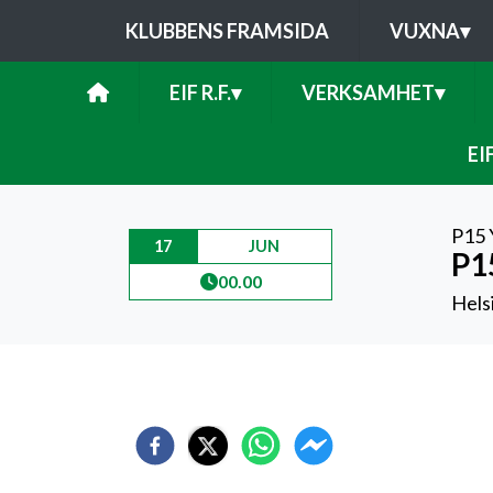
KLUBBENS FRAMSIDA
VUXNA
▾
EIF R.F.
▾
VERKSAMHET
▾
EI
P15 
17
JUN
P15
00.00
Helsi