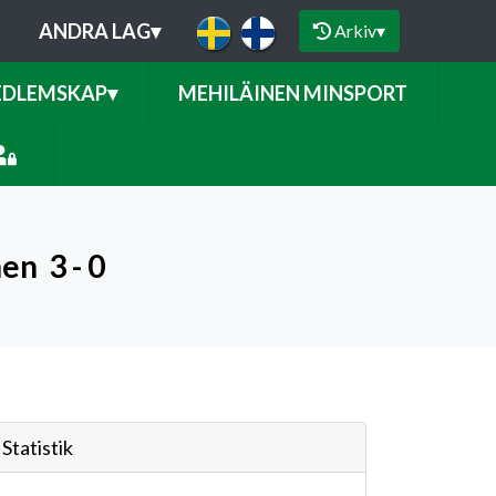
ANDRA LAG
▾
Arkiv
▾
DLEMSKAP
▾
MEHILÄINEN MINSPORT
nen
3 - 0
Statistik