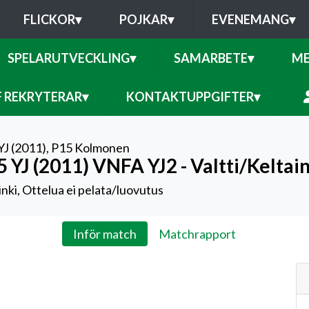
FLICKOR
▾
POJKAR
▾
EVENEMANG
▾
SPELARUTVECKLING
▾
SAMARBETE
▾
ME
F REKRYTERAR
▾
KONTAKTUPPGIFTER
▾
YJ (2011)
,
P15 Kolmonen
 YJ (2011) VNFA YJ2 - Valtti/Keltai
nki, Ottelua ei pelata/luovutus
Inför match
Matchrapport