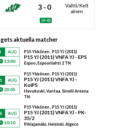
Valtti/Kelt
3 - 0
ainen
(0-0)
agets aktuella matcher
P15 Ykkönen , P15 YJ (2011)
8
AUG
P15 YJ (2011) VNFA YJ - EPS
13:00
Espoo, Espoonlahti 2 TN
P15 Ykkönen , P15 YJ (2011)
P15 YJ (2011) VNFA YJ -
1
AUG
KoiPS
20:05
Havukoski, Vantaa. Sinelli Areena
TN
P15 Ykkönen , P15 YJ (2011)
P15 YJ (2011) VNFA YJ - PK-
6
AUG
35/2
10:10
Pihlajamäki, Helsinki. Algeco