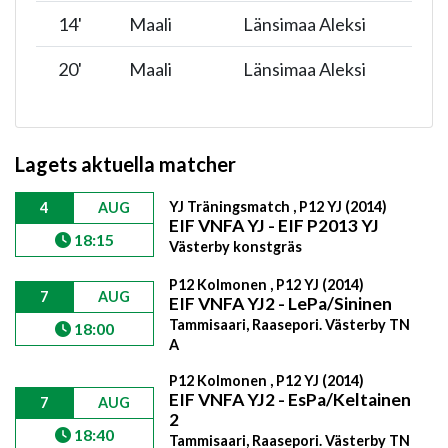
14
'
Maali
Länsimaa Aleksi
20
'
Maali
Länsimaa Aleksi
Lagets aktuella matcher
YJ Träningsmatch , P12 YJ (2014)
4
AUG
EIF VNFA YJ - EIF P2013 YJ
18:15
Västerby konstgräs
P12 Kolmonen , P12 YJ (2014)
7
AUG
EIF VNFA YJ2 - LePa/Sininen
Tammisaari, Raasepori. Västerby TN
18:00
A
P12 Kolmonen , P12 YJ (2014)
EIF VNFA YJ2 - EsPa/Keltainen
7
AUG
2
18:40
Tammisaari, Raasepori. Västerby TN