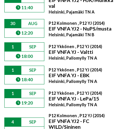
EIF VNFA YJ2 - HJK/Munkka
val
11:40
Helsinki, Pajamäki TN A
P12 Kolmonen , P12 YJ (2014)
30
AUG
EIF VNFA YJ2 - NuPS/musta
12:20
Helsinki, Pajamäki TN B
P12 Ykkönen , P12 YJ (2014)
1
SEP
EIF VNFA YJ - Valtti
18:00
Helsinki, Pallomylly TN A
P12 Ykkönen , P12 YJ (2014)
1
SEP
EIF VNFA YJ - EBK
18:40
Helsinki, Pallomylly TN A
P12 Ykkönen , P12 YJ (2014)
1
SEP
EIF VNFA YJ - LePa/15
19:20
Helsinki, Pallomylly TN A
P12 Kolmonen , P12 YJ (2014)
EIF VNFA YJ2 - FC
4
SEP
WILD/Sininen