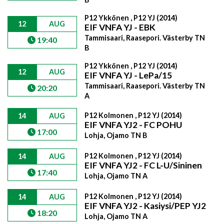
P12 Ykkönen , P12 YJ (2014)
12
AUG
EIF VNFA YJ - EBK
Tammisaari, Raasepori. Västerby TN
19:40
B
P12 Ykkönen , P12 YJ (2014)
12
AUG
EIF VNFA YJ - LePa/15
Tammisaari, Raasepori. Västerby TN
20:20
A
P12 Kolmonen , P12 YJ (2014)
14
AUG
EIF VNFA YJ2 - FC POHU
17:00
Lohja, Ojamo TN B
P12 Kolmonen , P12 YJ (2014)
14
AUG
EIF VNFA YJ2 - FC L-U/Sininen
17:40
Lohja, Ojamo TN A
P12 Kolmonen , P12 YJ (2014)
14
AUG
EIF VNFA YJ2 - Kasiysi/PEP YJ2
18:20
Lohja, Ojamo TN A