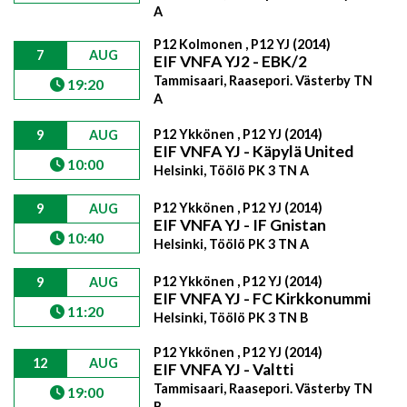
A
P12 Kolmonen , P12 YJ (2014)
7
AUG
EIF VNFA YJ2 - EBK/2
Tammisaari, Raasepori. Västerby TN
19:20
A
P12 Ykkönen , P12 YJ (2014)
9
AUG
EIF VNFA YJ - Käpylä United
10:00
Helsinki, Töölö PK 3 TN A
P12 Ykkönen , P12 YJ (2014)
9
AUG
EIF VNFA YJ - IF Gnistan
10:40
Helsinki, Töölö PK 3 TN A
P12 Ykkönen , P12 YJ (2014)
9
AUG
EIF VNFA YJ - FC Kirkkonummi
11:20
Helsinki, Töölö PK 3 TN B
P12 Ykkönen , P12 YJ (2014)
12
AUG
EIF VNFA YJ - Valtti
Tammisaari, Raasepori. Västerby TN
19:00
B