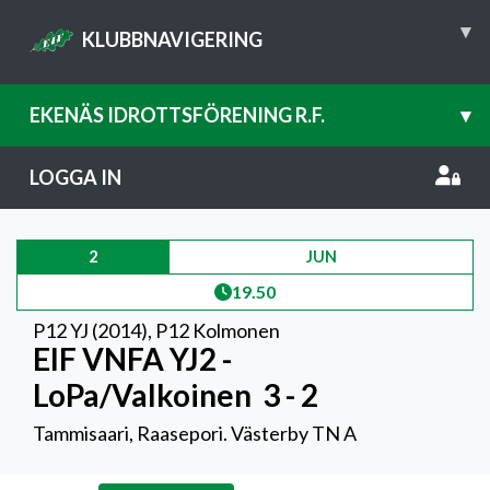
▾
KLUBBNAVIGERING
EKENÄS IDROTTSFÖRENING R.F.
▾
LOGGA IN
2
JUN
19.50
P12 YJ (2014)
,
P12 Kolmonen
EIF VNFA YJ2 -
LoPa/Valkoinen
3 - 2
Tammisaari, Raasepori. Västerby TN A