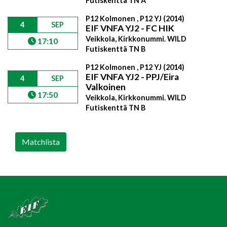
Futiskenttä TN A
P12 Kolmonen , P12 YJ (2014)
4
SEP
EIF VNFA YJ2 - FC HIK
Veikkola, Kirkkonummi. WILD
17:10
Futiskenttä TN B
P12 Kolmonen , P12 YJ (2014)
EIF VNFA YJ2 - PPJ/Eira
4
SEP
Valkoinen
17:50
Veikkola, Kirkkonummi. WILD
Futiskenttä TN B
Matchlista