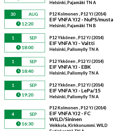
Helsinki, Pajamäki TN A
P12 Kolmonen , P12 YJ (2014)
30
AUG
EIF VNFA YJ2 - NuPS/musta
12:20
Helsinki, Pajamäki TN B
P12 Ykkönen , P12 YJ (2014)
1
SEP
EIF VNFA YJ - Valtti
18:00
Helsinki, Pallomylly TN A
P12 Ykkönen , P12 YJ (2014)
1
SEP
EIF VNFA YJ - EBK
18:40
Helsinki, Pallomylly TN A
P12 Ykkönen , P12 YJ (2014)
1
SEP
EIF VNFA YJ - LePa/15
19:20
Helsinki, Pallomylly TN A
P12 Kolmonen , P12 YJ (2014)
EIF VNFA YJ2 - FC
4
SEP
WILD/Sininen
16:30
Veikkola, Kirkkonummi. WILD