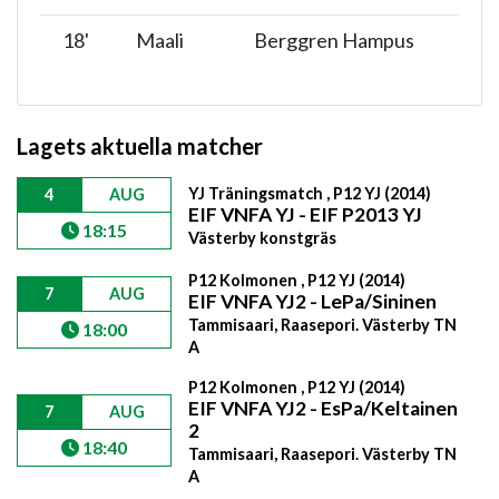
18
'
Maali
Berggren Hampus
Lagets aktuella matcher
YJ Träningsmatch , P12 YJ (2014)
4
AUG
EIF VNFA YJ - EIF P2013 YJ
18:15
Västerby konstgräs
P12 Kolmonen , P12 YJ (2014)
7
AUG
EIF VNFA YJ2 - LePa/Sininen
Tammisaari, Raasepori. Västerby TN
18:00
A
P12 Kolmonen , P12 YJ (2014)
EIF VNFA YJ2 - EsPa/Keltainen
7
AUG
2
18:40
Tammisaari, Raasepori. Västerby TN
A