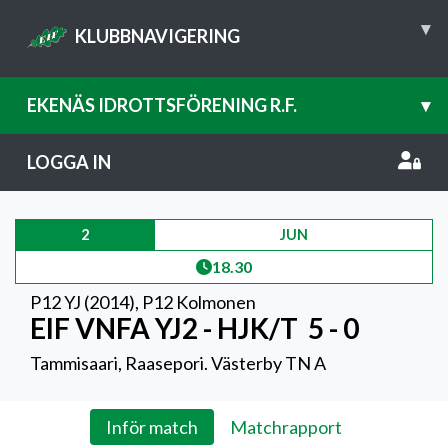
▾
KLUBBNAVIGERING
EKENÄS IDROTTSFÖRENING R.F.
▾
LOGGA IN
2
JUN
18.30
P12 YJ (2014)
,
P12 Kolmonen
EIF VNFA YJ2 - HJK/T
5 - 0
Tammisaari, Raasepori. Västerby TN A
Inför match
Matchrapport