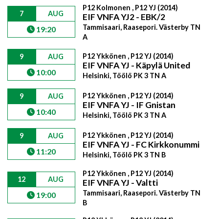
P12 Kolmonen , P12 YJ (2014)
7
AUG
EIF VNFA YJ2 - EBK/2
Tammisaari, Raasepori. Västerby TN
19:20
A
P12 Ykkönen , P12 YJ (2014)
9
AUG
EIF VNFA YJ - Käpylä United
10:00
Helsinki, Töölö PK 3 TN A
P12 Ykkönen , P12 YJ (2014)
9
AUG
EIF VNFA YJ - IF Gnistan
10:40
Helsinki, Töölö PK 3 TN A
P12 Ykkönen , P12 YJ (2014)
9
AUG
EIF VNFA YJ - FC Kirkkonummi
11:20
Helsinki, Töölö PK 3 TN B
P12 Ykkönen , P12 YJ (2014)
12
AUG
EIF VNFA YJ - Valtti
Tammisaari, Raasepori. Västerby TN
19:00
B