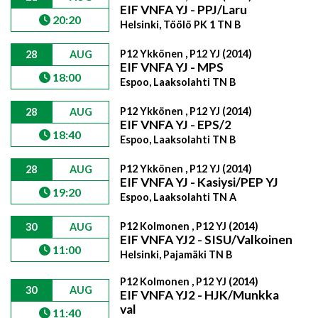
EIF VNFA YJ - PPJ/Laru
20:20
Helsinki, Töölö PK 1 TN B
P12 Ykkönen , P12 YJ (2014)
28
AUG
EIF VNFA YJ - MPS
18:00
Espoo, Laaksolahti TN B
P12 Ykkönen , P12 YJ (2014)
28
AUG
EIF VNFA YJ - EPS/2
18:40
Espoo, Laaksolahti TN B
P12 Ykkönen , P12 YJ (2014)
28
AUG
EIF VNFA YJ - Kasiysi/PEP YJ
19:20
Espoo, Laaksolahti TN A
P12 Kolmonen , P12 YJ (2014)
30
AUG
EIF VNFA YJ2 - SISU/Valkoinen
11:00
Helsinki, Pajamäki TN B
P12 Kolmonen , P12 YJ (2014)
30
AUG
EIF VNFA YJ2 - HJK/Munkka
val
11:40